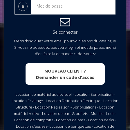
Se connecter
Merci d'indiquez votre email pour voir les prix du catalogue
Si vous ne possédez pas votre login et mot de passe, merci
d'en faire la demande ci-dessous
NOUVEAU CLIENT ?
Demander un code d'accès
Location de matériel audiovisuel - Location Sonorisation -
Location Eclairage - Location Distribution Electrique - Location
Structure - Location Régies son - Sonorisations - Location
matériel Vidéo - Location de bars & buffets - Mobilier Leds -
Location de comptoirs - Location de bars - Location desks -
Location d'assises- Location de banquettes - Location de